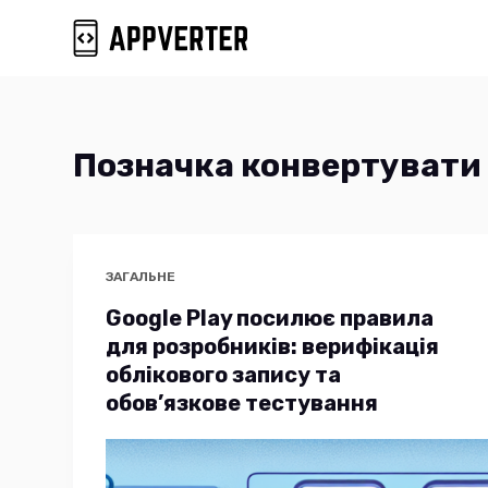
П
е
р
е
й
Позначка
конвертувати 
т
и
д
о
ЗАГАЛЬНЕ
в
Google Play посилює правила
м
для розробників: верифікація
і
облікового запису та
обов’язкове тестування
с
т
у