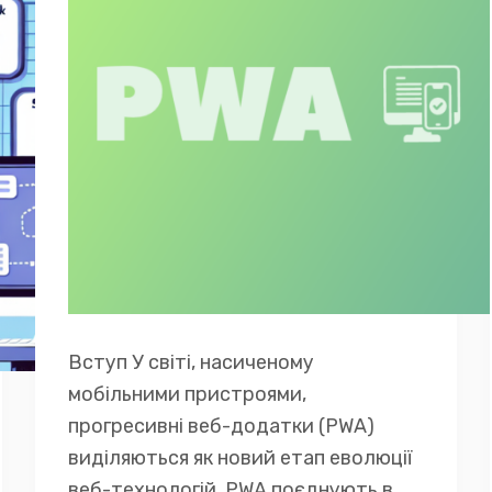
Вступ У світі, насиченому
мобільними пристроями,
прогресивні веб-додатки (PWA)
виділяються як новий етап еволюції
веб-технологій. PWA поєднують в