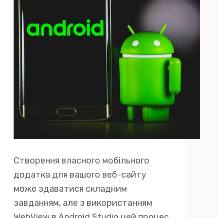
Створення власного мобільного
додатка для вашого веб-сайту
може здаватися складним
завданням, але з використанням
WebView в Android Studio цей процес