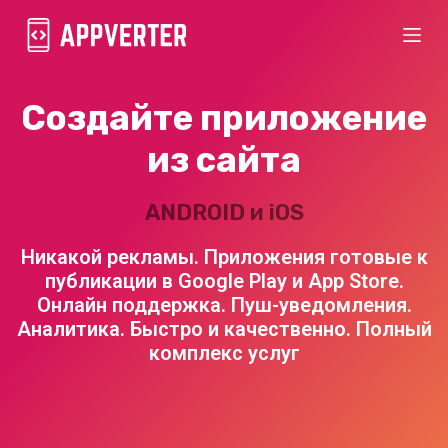
П
е
р
Создайте приложение
е
й
из сайта
т
и
ANDROID и iOS
к
Никакой рекламы. Приложения готовые к
с
публикации в Google Play и App Store.
у
Онлайн поддержка. Пуш-уведомления.
т
Аналитика. Быстро и качественно. Полный
и
комплекс услуг